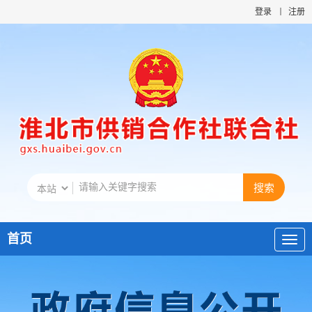
登录
注册
首页