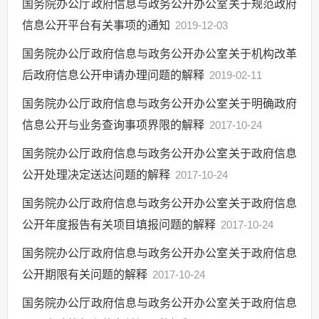
国务院办公厅政府信息与政务公开办公室关于规范政府
信息公开平台有关事项的通知
2019-12-03
国务院办公厅政府信息与政务公开办公室关于机构改革
后政府信息公开申请办理问题的解释
2019-02-11
国务院办公厅政府信息与政务公开办公室关于明确政府
信息公开与业务查询事项界限的解释
2017-10-24
国务院办公厅政府信息与政务公开办公室关于政府信息
公开处理决定送达问题的解释
2017-10-24
国务院办公厅政府信息与政务公开办公室关于政府信息
公开年度报告有关项目填报问题的解释
2017-10-24
国务院办公厅政府信息与政务公开办公室关于政府信息
公开期限有关问题的解释
2017-10-24
国务院办公厅政府信息与政务公开办公室关于政府信息