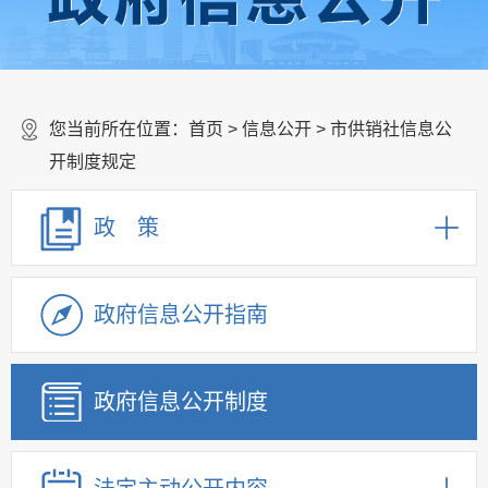
您当前所在位置：
首页
>
信息公开
> 市供销社信息公
开制度规定
政 策
政府信息公开指南
政府信息公开制度