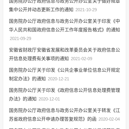
国务院办公厅政府信息与政务公开办公室关于做好规章
集中公开并动态更新工作的通知
2021-10-29
国务院办公厅政府信息与政务公开办公室关于印发《中
华人民共和国政府信息公开工作年度报告格式》的通知
2021-09-29
安徽省财政厅安徽省发展和改革委员会关于政府信息公
开信息处理费有关事项的通知
2021-02-09
国务院办公厅关于印发《公共企事业单位信息公开规定
制定办法》的通知
2020-12-21
国务院办公厅关于印发《政府信息公开信息处理费管理
办法》的通知
2020-12-01
国务院办公厅政府信息与政务公开办公室关于转发《江
苏省政府信息公开申请办理答复规范》的函
2020-02-04