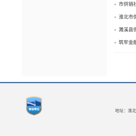
市供销
淮北市
濉溪县
筑牢金
地址：淮北