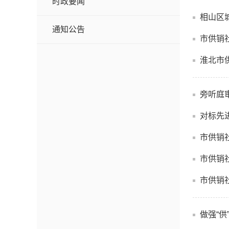
时政要闻
相山区
通知公告
市供销
淮北市
旁听庭审
对标先
市供销
市供销
市供销
做强“供