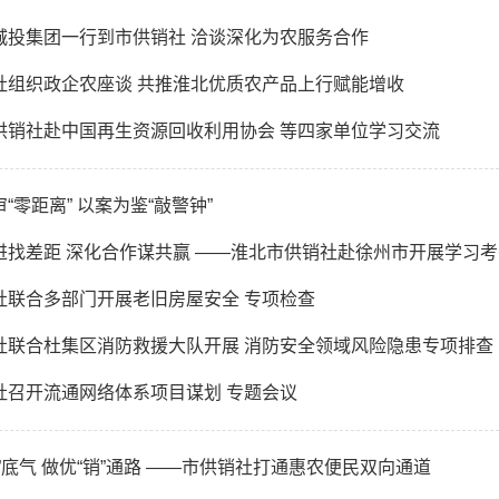
城投集团一行到市供销社 洽谈深化为农服务合作
社组织政企农座谈 共推淮北优质农产品上行赋能增收
供销社赴中国再生资源回收利用协会 等四家单位学习交流
“零距离” 以案为鉴“敲警钟”
进找差距 深化合作谋共赢 ——淮北市供销社赴徐州市开展学习
社联合多部门开展老旧房屋安全 专项检查
社联合杜集区消防救援大队开展 消防安全领域风险隐患专项排查
社召开流通网络体系项目谋划 专题会议
”底气 做优“销”通路 ——市供销社打通惠农便民双向通道