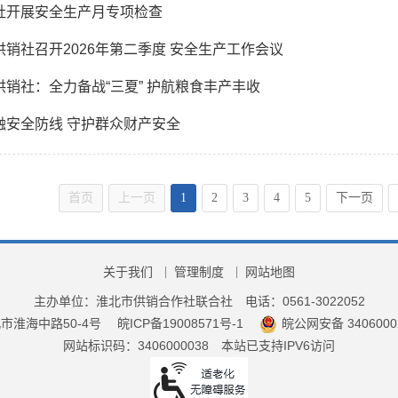
社开展安全生产月专项检查
供销社召开2026年第二季度 安全生产工作会议
供销社：全力备战“三夏” 护航粮食丰产丰收
融安全防线 守护群众财产安全
首页
上一页
1
2
3
4
5
下一页
关于我们
管理制度
网站地图
主办单位：淮北市供销合作社联合社
电话：0561-3022052
市淮海中路50-4号
皖ICP备19008571号-1
皖公网安备 3406000
网站标识码：3406000038
本站已支持IPV6访问