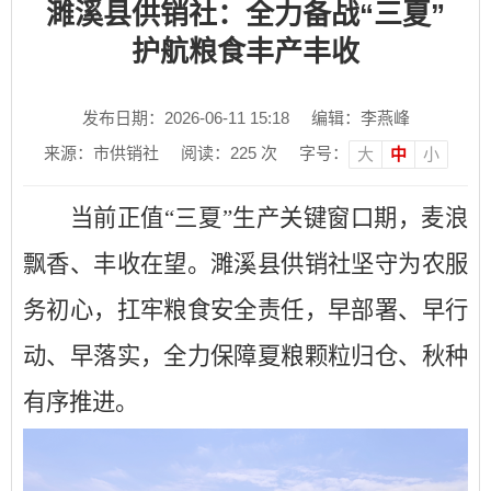
濉溪县供销社：全力备战“三夏”
护航粮食丰产丰收
发布日期：2026-06-11 15:18
编辑：李燕峰
来源：市供销社
阅读：
225
次
字号：
大
中
小
当前正值
“三夏”生产关键窗口期，麦浪
飘香、丰收在望。濉溪县供销社坚守为农服
务初心，扛牢粮食安全责任，早部署、早行
动、早落实，全力保障夏粮颗粒归仓、秋种
有序推进。