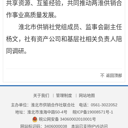
共享资源、互鉴经验，共同推动两淮供销合
作事业高质量发展。
淮北
市
供销
社党组成员、监事会副主任
杨文，社有资产公司
和基层社
相关负责人陪
同调研。
返回顶部
关于我们
管理制度
网站地图
主办单位：淮北市供销合作社联合社
电话：0561-3022052
地址：淮北市淮海中路50-4号
皖ICP备19008571号-1
皖公网安备 34060002010001号
网站标识码：3406000038
本站已支持IPV6访问