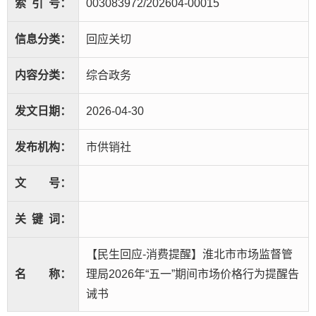
索
引
号：
003083972/202604-00015
信息分类：
回应关切
内容分类：
综合政务
发文日期：
2026-04-30
发布机构：
市供销社
文
号：
关
键
词：
【民生回应-消费提醒】淮北市市场监督管
名
称：
理局2026年“五一”期间市场价格行为提醒告
诫书