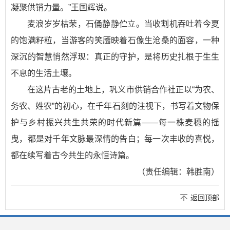
凝聚供销力量。”王国辉说。
麦浪岁岁枯荣，石俑静静伫立。当收割机吞吐着今夏
的饱满籽粒，当游客的笑靥映着石像生沧桑的面容，一种
深沉的智慧悄然浮现：真正的守护，是将历史扎根于生生
不息的生活土壤。
在这片古老的土地上，巩义市供销合作社正以“为农、
务农、姓农”的初心，在千年石刻的注视下，书写着文物保
护与乡村振兴共生共荣的时代新篇——每一株麦穗的摇
曳，都是对千年文脉最深情的告白；每一次丰收的喜悦，
都在续写着古今共生的永恒诗篇。
（责任编辑：韩胜南）
返回顶部