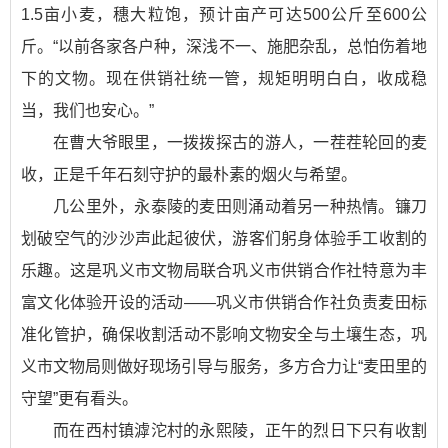
1.5亩小麦，穗大粒饱，预计亩产可达500公斤至600公
斤。“以前各家各户种，深浅不一、施肥杂乱，总怕伤着地
下的文物。现在供销社统一管，规矩明明白白，收成稳
当，我们也安心。”
在曹大爷眼里，一拨拨探古的游人，一茬茬轮回的麦
收，正是千年石刻守护的最朴素的烟火与希望。
几公里外，永泰陵的麦田则涌动着另一种热情。镰刀
划破空气的沙沙声此起彼伏，游客们躬身体验手工收割的
乐趣。这是巩义市文物局联合巩义市供销合作社特意为丰
富文化体验开设的活动——巩义市供销合作社负责麦田标
准化管护，确保收割活动不影响文物安全与土壤生态，巩
义市文物局则做好现场引导与服务，多方合力让“麦田里的
守望”更有看头。
而在西村镇滹沱村的永熙陵，正午的烈日下只有收割