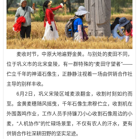
麦收时节，中原大地遍野金黄。与别处的麦田不同，
位于巩义市的北宋皇陵，有一群特殊的“麦田守望者”——
伫立千年的神道石像生，正静静注视着一场由供销合作社
主导的别样丰收。
6月2日，巩义宋陵区域麦浪翻金，收割时刻如约而
至。金黄麦穗随风摇曳，千年石像生肃穆伫立，收割机在
外围轰鸣作业，工作人员手持镰刀小心收割石像周边的小
麦，“人机协作”的忙碌场景里，不仅有农人的汗水，更有
供销合作社深耕田野的坚实足迹。