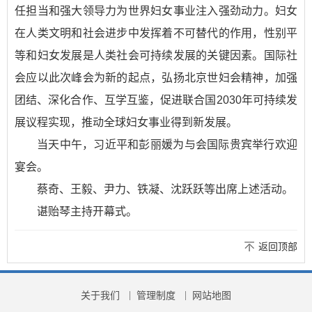
任担当和强大领导力为世界妇女事业注入强劲动力。妇女
在人类文明和社会进步中发挥着不可替代的作用，性别平
等和妇女发展是人类社会可持续发展的关键因素。国际社
会应以此次峰会为新的起点，弘扬北京世妇会精神，加强
团结、深化合作、互学互鉴，促进联合国2030年可持续发
展议程实现，推动全球妇女事业得到新发展。
当天中午，习近平和彭丽媛为与会国际贵宾举行欢迎
宴会。
蔡奇、王毅、尹力、铁凝、沈跃跃等出席上述活动。
谌贻琴主持开幕式。
返回顶部
关于我们
管理制度
网站地图