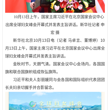
10月13日上午，国家主席习近平在北京国家会议中心
出席全球妇女峰会开幕式并发表主旨讲话。新华社记者 申
宏 摄
新华社北京10月13日电（记者 马卓言、董博婷）10
月13日上午，国家主席习近平在北京国家会议中心出席全
球妇女峰会开幕式并发表主旨讲话。
金秋时节，天朗气清。国家会议中心会场内，各国国
旗和联合国旗帜组成恢弘旗阵。
习近平和夫人彭丽媛同与会各国和国际组织代表团团
长夫妇亲切握手并合影留念。