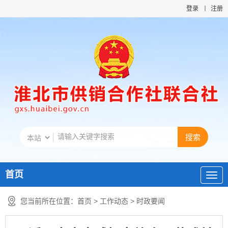
登录
注册
首页
您当前所在位置：
首页
>
工作动态
>
时政要闻