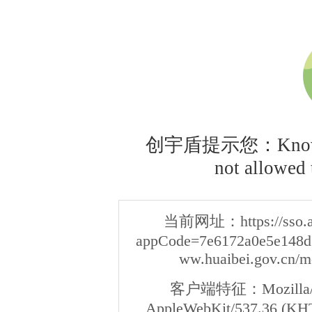
创宇盾提示您：Knownsec
not allowed t
当前网址：
https://sso
appCode=7e6172a0e5e148d3
ww.huaibei.gov.cn/m
客户端特征：
Mozilla/
AppleWebKit/537.36 (KHT